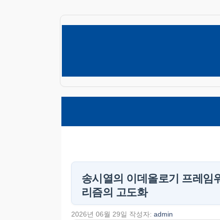
컨
텐
츠
로
건
너
뛰
기
송시열의 이데올로기 프레임워
리즘의 고도화
2026년 06월 29일
작성자:
admin