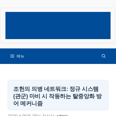
컨
텐
츠
로
건
너
뛰
기
메뉴
조헌의 의병 네트워크: 정규 시스템
(관군) 마비 시 작동하는 탈중앙화 방
어 메커니즘