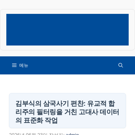
컨
텐
츠
로
건
너
뛰
기
메뉴
김부식의 삼국사기 편찬: 유교적 합
리주의 필터링을 거친 고대사 데이터
의 표준화 작업