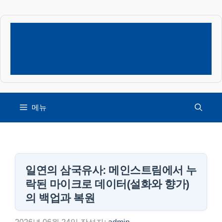
컨
텐
츠
로
건
너
뛰
기
메뉴
일연의 삼국유사: 메인스트림에서 누
락된 마이크로 데이터(설화와 향가)
의 백업과 복원