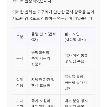
축으로 완성되었습니다.
이러한 변화는 고구려가 단순한 군사 강국을 넘어
시스템 강국으로 진화하는 변곡점이 되었습니다.
율령 반포 (법적
불교 도입
구분
OS)
(사상적 백신)
중앙집권적
국가 이념 통합
목적
통치 기구의
및 민심 수습
표준화
불심을 통한
실제
지방관 파견 및
공동체 유대감
적용
행정 효율화
강화
기대
국가 자원의
내부 분열 방지
효과
체계적인 배분
및 위기 극복