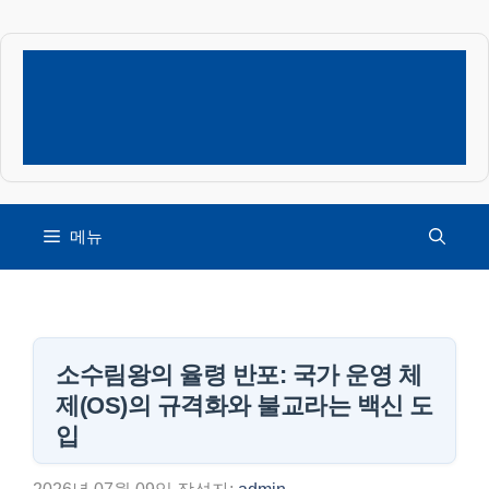
컨
텐
츠
로
건
너
뛰
기
메뉴
소수림왕의 율령 반포: 국가 운영 체
제(OS)의 규격화와 불교라는 백신 도
입