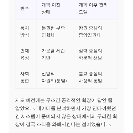
개혁 이전
개혁 이후 관리
변수
상태
모델
통치
분권형 부족
왕권 중심의
방식
연합체
중앙집권제
인재
가문별 세습
실력 중심의
육성
기반
학문적 선발
사회
신앙적
불교 중심의
통합
다원화(분열)
사상적 통일
저도 예전에는 무조건 공격적인 확장이 답인 줄
알았으나, 데이터를 분석하면서 가장 안타까웠던
건 시스템이 준비되지 않은 상태에서의 무리한 확
장이 결국 조직을 와해시킨다는 점이었습니다.