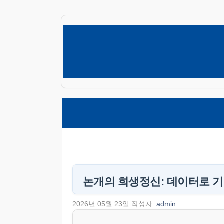
컨
텐
츠
로
건
너
뛰
기
논개의 희생정신: 데이터로 기
2026년 05월 23일
작성자:
admin