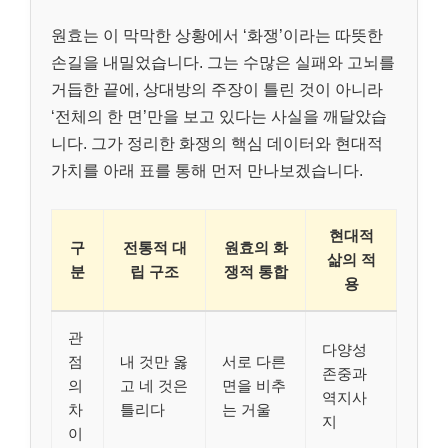
원효는 이 막막한 상황에서 ‘화쟁’이라는 따뜻한
손길을 내밀었습니다. 그는 수많은 실패와 고뇌를
거듭한 끝에, 상대방의 주장이 틀린 것이 아니라
‘전체의 한 면’만을 보고 있다는 사실을 깨달았습
니다. 그가 정리한 화쟁의 핵심 데이터와 현대적
가치를 아래 표를 통해 먼저 만나보겠습니다.
현대적
구
전통적 대
원효의 화
삶의 적
분
립 구조
쟁적 통합
용
관
다양성
점
내 것만 옳
서로 다른
존중과
의
고 네 것은
면을 비추
역지사
차
틀리다
는 거울
지
이