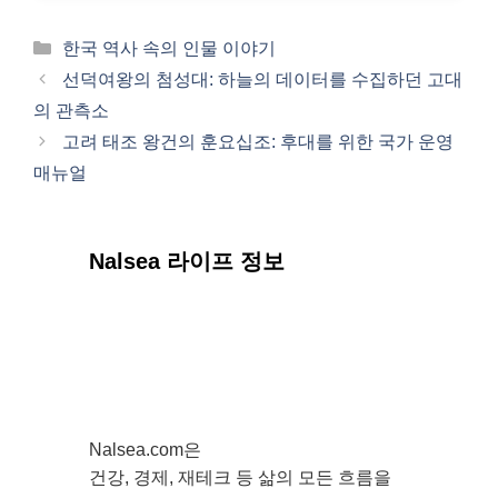
카
한국 역사 속의 인물 이야기
테
선덕여왕의 첨성대: 하늘의 데이터를 수집하던 고대
고
의 관측소
리
고려 태조 왕건의 훈요십조: 후대를 위한 국가 운영
매뉴얼
Nalsea 라이프 정보
Nalsea.com은
건강, 경제, 재테크 등 삶의 모든 흐름을