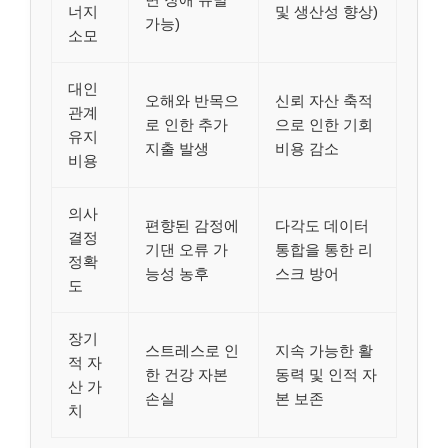
너지
및 생산성 향상)
가능)
소모
대인
오해와 반목으
신뢰 자산 축적
관계
로 인한 추가
으로 인한 기회
유지
지출 발생
비용 감소
비용
의사
편향된 감정에
다각도 데이터
결정
기댄 오류 가
통합을 통한 리
정확
능성 농후
스크 방어
도
장기
스트레스로 인
지속 가능한 활
적 자
한 건강 자본
동력 및 인적 자
산 가
손실
본 보존
치