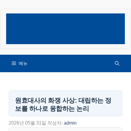
컨
텐
츠
로
건
너
뛰
기
메뉴
원효대사의 화쟁 사상: 대립하는 정
보를 하나로 융합하는 논리
2026년 05월 31일
작성자:
admin