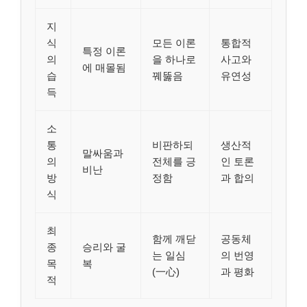
지
식
모든 이론
통합적
특정 이론
의
을 하나로
사고와
에 매몰됨
습
꿰뚫음
유연성
득
소
통
비판하되
생산적
말싸움과
의
전체를 긍
인 토론
비난
방
정함
과 합의
식
최
함께 깨닫
공동체
종
승리와 굴
는 일심
의 번영
목
복
(一心)
과 평화
적