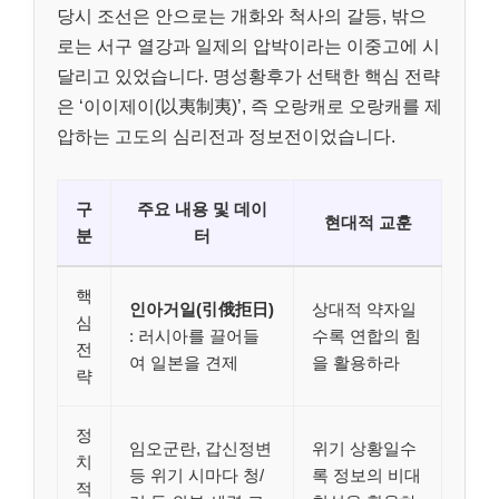
당시 조선은 안으로는 개화와 척사의 갈등, 밖으
로는 서구 열강과 일제의 압박이라는 이중고에 시
달리고 있었습니다. 명성황후가 선택한 핵심 전략
은 ‘이이제이(以夷制夷)’, 즉 오랑캐로 오랑캐를 제
압하는 고도의 심리전과 정보전이었습니다.
구
주요 내용 및 데이
현대적 교훈
분
터
핵
인아거일(引俄拒日)
상대적 약자일
심
: 러시아를 끌어들
수록 연합의 힘
전
여 일본을 견제
을 활용하라
략
정
임오군란, 갑신정변
위기 상황일수
치
등 위기 시마다 청/
록 정보의 비대
적