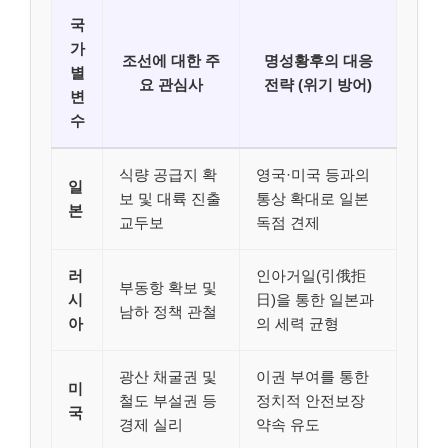
국
가
조선에 대한 주
명성황후의 대응
별
요 관심사
전략 (위기 방어)
변
수
식량 공급지 확
영국·미국 등과의
일
보 및 대륙 진출
통상 확대로 일본
본
교두보
독점 견제
러
인아거일(引俄拒
부동항 확보 및
시
日)을 통한 일본과
남하 정책 관철
아
의 세력 균형
광산 채굴권 및
이권 부여를 통한
미
철도 부설권 등
정치적 안전보장
국
경제 실리
약속 유도