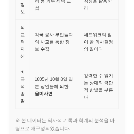
러 등 외부 세력 교
칭성을 활용하
행
섭
라
보
외
교
각국 공사 부인들과
네트워크의 질
적
의 사교를 통한 정
이 곧 의사결정
자
보 수집
의 질이다
산
비
강력한 수 읽기
극
1895년 10월 8일 일
는 상대의 극단
적
본 낭인들에 의한
적 반발을 부른
종
을미사변
다
말
※ 본 데이터는 역사적 기록과 학계의 분석을 바
탕으로 재구성되었습니다.