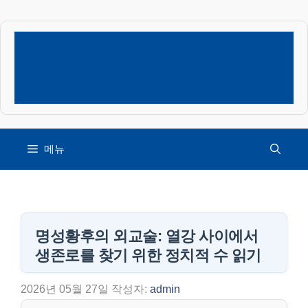
컨
텐
츠
로
건
너
뛰
기
메뉴
명성황후의 외교술: 열강 사이에서
생존로를 찾기 위한 정치적 수 읽기
2026년 05월 27일
작성자:
admin