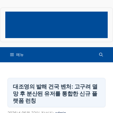
컨
텐
츠
로
건
너
뛰
기
메뉴
대조영의 발해 건국 벤처: 고구려 멸
망 후 분산된 유저를 통합한 신규 플
랫폼 런칭